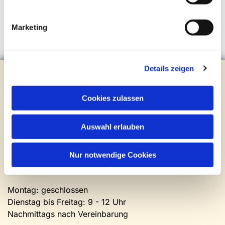
Marketing
Details zeigen
Evangelische Kirchengemeinde Steinhagen
Brockhagener Straße 28 | 33803 Steinhagen
Tel.:
0 52 04 / 36 28
Cookies zulassen
Mail:
gemeindeamt@kirche-steinhagen.de
Newsletter abonnieren
Auswahl erlauben
Kontakt und Öffnungszeiten
Nur notwendige Cookies
Gemeinde- und Friedhofsamt
Montag: geschlossen
Dienstag bis Freitag: 9 - 12 Uhr
Nachmittags nach Vereinbarung