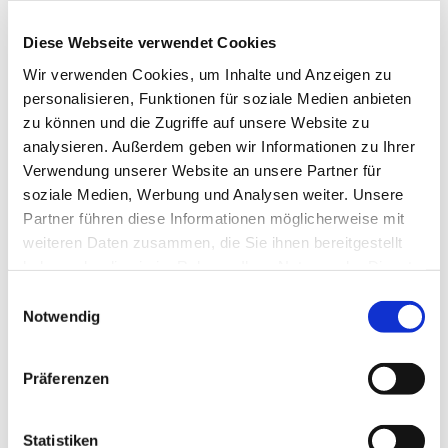
reicht dabei von den großen kirchenmusikalischen
Komponisten wie Bach, Mendelssohn, Schütz,
Diese Webseite verwendet Cookies
Mozart bis hin zu neuen geistlichen Lied und auch
Wir verwenden Cookies, um Inhalte und Anzeigen zu
Gospels. Die Mitglieder gemischten Alters singen
personalisieren, Funktionen für soziale Medien anbieten
bei Konzerten, aber auch in Gottesdiensten und bei
zu können und die Zugriffe auf unsere Website zu
anderen Gemeindeveranstalltungen.
analysieren. Außerdem geben wir Informationen zu Ihrer
Verwendung unserer Website an unsere Partner für
soziale Medien, Werbung und Analysen weiter. Unsere
Partner führen diese Informationen möglicherweise mit
weiteren Daten zusammen, die Sie ihnen bereitgestellt
haben oder die sie im Rahmen Ihrer Nutzung der Dienste
gesammelt haben.
Einwilligungsauswahl
Notwendig
Präferenzen
Statistiken