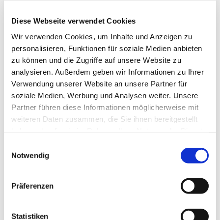
reicht dabei von den großen kirchenmusikalischen
Komponisten wie Bach, Mendelssohn, Schütz,
Diese Webseite verwendet Cookies
Mozart bis hin zu neuen geistlichen Lied und auch
Wir verwenden Cookies, um Inhalte und Anzeigen zu
Gospels. Die Mitglieder gemischten Alters singen
personalisieren, Funktionen für soziale Medien anbieten
bei Konzerten, aber auch in Gottesdiensten und bei
zu können und die Zugriffe auf unsere Website zu
anderen Gemeindeveranstalltungen.
analysieren. Außerdem geben wir Informationen zu Ihrer
Verwendung unserer Website an unsere Partner für
soziale Medien, Werbung und Analysen weiter. Unsere
Partner führen diese Informationen möglicherweise mit
weiteren Daten zusammen, die Sie ihnen bereitgestellt
haben oder die sie im Rahmen Ihrer Nutzung der Dienste
gesammelt haben.
Einwilligungsauswahl
Notwendig
Präferenzen
Statistiken