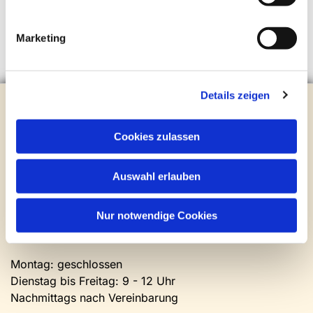
Marketing
Details zeigen
Evangelische Kirchengemeinde Steinhagen
Brockhagener Straße 28 | 33803 Steinhagen
Tel.:
0 52 04 / 36 28
Cookies zulassen
Mail:
gemeindeamt@kirche-steinhagen.de
Newsletter abonnieren
Auswahl erlauben
Kontakt und Öffnungszeiten
Nur notwendige Cookies
Gemeinde- und Friedhofsamt
Montag: geschlossen
Dienstag bis Freitag: 9 - 12 Uhr
Nachmittags nach Vereinbarung