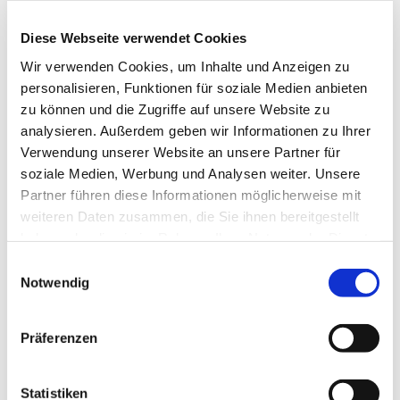
reicht dabei von den großen kirchenmusikalischen
Komponisten wie Bach, Mendelssohn, Schütz,
Diese Webseite verwendet Cookies
Mozart bis hin zu neuen geistlichen Lied und auch
Wir verwenden Cookies, um Inhalte und Anzeigen zu
Gospels. Die Mitglieder gemischten Alters singen
personalisieren, Funktionen für soziale Medien anbieten
bei Konzerten, aber auch in Gottesdiensten und bei
zu können und die Zugriffe auf unsere Website zu
anderen Gemeindeveranstalltungen.
analysieren. Außerdem geben wir Informationen zu Ihrer
Verwendung unserer Website an unsere Partner für
soziale Medien, Werbung und Analysen weiter. Unsere
Partner führen diese Informationen möglicherweise mit
weiteren Daten zusammen, die Sie ihnen bereitgestellt
haben oder die sie im Rahmen Ihrer Nutzung der Dienste
gesammelt haben.
Einwilligungsauswahl
Notwendig
Präferenzen
Statistiken