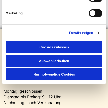
Marketing
Details zeigen
Evangelische Kirchengemeinde Steinhagen
Brockhagener Straße 28 | 33803 Steinhagen
Tel.:
0 52 04 / 36 28
Cookies zulassen
Mail:
gemeindeamt@kirche-steinhagen.de
Newsletter abonnieren
Auswahl erlauben
Kontakt und Öffnungszeiten
Nur notwendige Cookies
Gemeinde- und Friedhofsamt
Montag: geschlossen
Dienstag bis Freitag: 9 - 12 Uhr
Nachmittags nach Vereinbarung