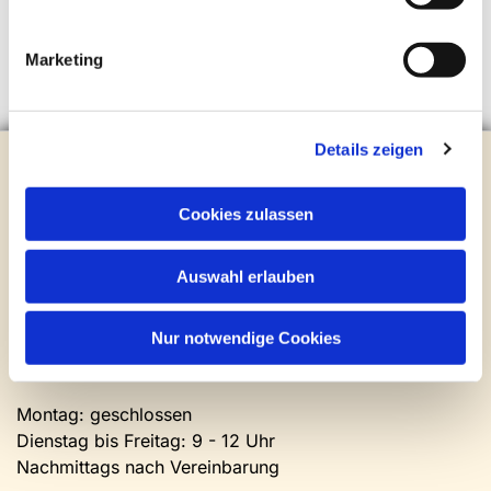
Marketing
Details zeigen
Evangelische Kirchengemeinde Steinhagen
Brockhagener Straße 28 | 33803 Steinhagen
Tel.:
0 52 04 / 36 28
Cookies zulassen
Mail:
gemeindeamt@kirche-steinhagen.de
Newsletter abonnieren
Auswahl erlauben
Kontakt und Öffnungszeiten
Nur notwendige Cookies
Gemeinde- und Friedhofsamt
Montag: geschlossen
Dienstag bis Freitag: 9 - 12 Uhr
Nachmittags nach Vereinbarung