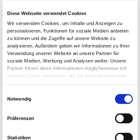
reicht dabei von den großen kirchenmusikalischen
Komponisten wie Bach, Mendelssohn, Schütz,
Diese Webseite verwendet Cookies
Mozart bis hin zu neuen geistlichen Lied und auch
Wir verwenden Cookies, um Inhalte und Anzeigen zu
Gospels. Die Mitglieder gemischten Alters singen
personalisieren, Funktionen für soziale Medien anbieten
bei Konzerten, aber auch in Gottesdiensten und bei
zu können und die Zugriffe auf unsere Website zu
anderen Gemeindeveranstalltungen.
analysieren. Außerdem geben wir Informationen zu Ihrer
Verwendung unserer Website an unsere Partner für
soziale Medien, Werbung und Analysen weiter. Unsere
Partner führen diese Informationen möglicherweise mit
weiteren Daten zusammen, die Sie ihnen bereitgestellt
haben oder die sie im Rahmen Ihrer Nutzung der Dienste
gesammelt haben.
Einwilligungsauswahl
Notwendig
Präferenzen
Statistiken