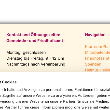
Kontakt und Öffnungszeiten
Navigation
Gemeinde- und Friedhofsamt
Pfarrerin/Pfar
Montag: geschlossen
Mitarbeitend
Dienstag bis Freitag: 9 - 12 Uhr
Friedhofsamt
Nachmittags nach Vereinbarung
Spenden
Helmut-Hellin
Tel:
0 52 04 / 36 28
Jugendkeller
Fax: 0 52 04 / 25 65
CVJM Steinh
t Cookies
Mail:
gemeindeamt@kirche-
 Inhalte und Anzeigen zu personalisieren, Funktionen für sozia
steinhagen.de
e Zugriffe auf unsere Website zu analysieren. Außerdem geben w
rwendung unserer Website an unsere Partner für soziale Medien
re Partner führen diese Informationen möglicherweise mit weite