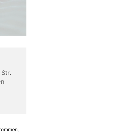
Str.
en
llkommen,