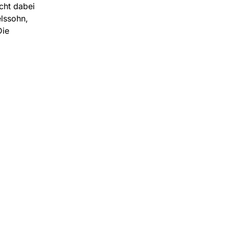
cht dabei
lssohn,
Die