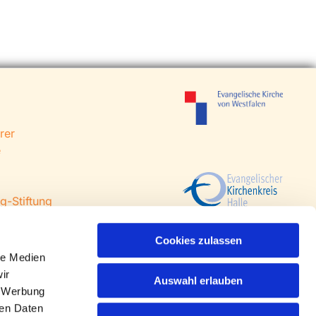
rer
e
g-Stiftung
 Steinhagen
agen
Cookies zulassen
le Medien
ir
Auswahl erlauben
, Werbung
ren Daten