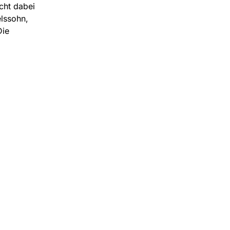
cht dabei
lssohn,
Die