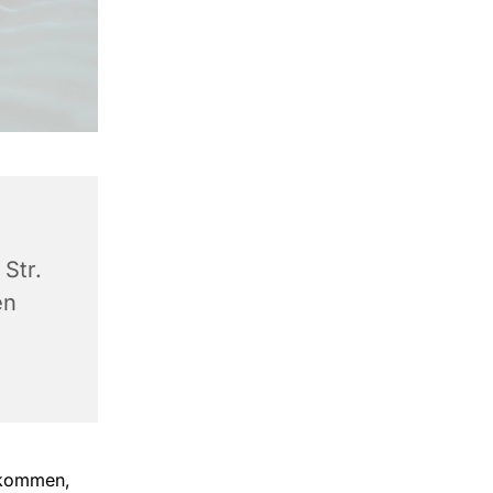
Str.
en
llkommen,