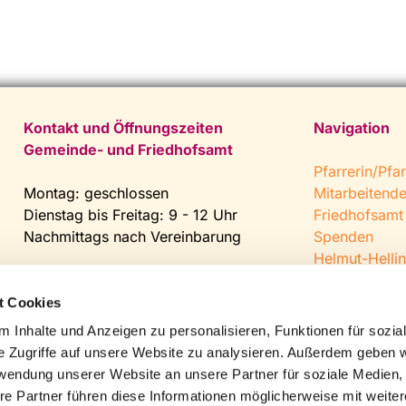
Kontakt und Öffnungszeiten
Navigation
Gemeinde- und Friedhofsamt
Pfarrerin/Pfar
Montag: geschlossen
Mitarbeitend
Dienstag bis Freitag: 9 - 12 Uhr
Friedhofsamt
Nachmittags nach Vereinbarung
Spenden
Helmut-Hellin
Tel:
0 52 04 / 36 28
Jugendkeller
Fax: 0 52 04 / 25 65
CVJM Steinh
t Cookies
Mail:
gemeindeamt@kirche-
 Inhalte und Anzeigen zu personalisieren, Funktionen für sozia
steinhagen.de
e Zugriffe auf unsere Website zu analysieren. Außerdem geben w
rwendung unserer Website an unsere Partner für soziale Medien
re Partner führen diese Informationen möglicherweise mit weite