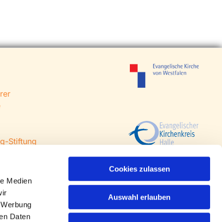
rer
e
g-Stiftung
 Steinhagen
agen
Cookies zulassen
le Medien
ir
Auswahl erlauben
, Werbung
ren Daten