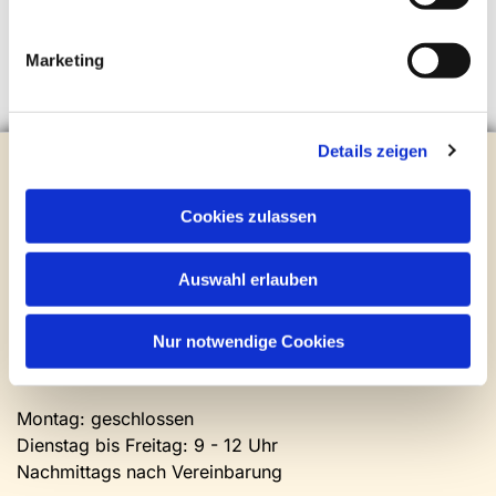
Marketing
Details zeigen
Evangelische Kirchengemeinde Steinhagen
Brockhagener Straße 28 | 33803 Steinhagen
Tel.:
0 52 04 / 36 28
Cookies zulassen
Mail:
gemeindeamt@kirche-steinhagen.de
Newsletter abonnieren
Auswahl erlauben
Kontakt und Öffnungszeiten
Nur notwendige Cookies
Gemeinde- und Friedhofsamt
Montag: geschlossen
Dienstag bis Freitag: 9 - 12 Uhr
Nachmittags nach Vereinbarung