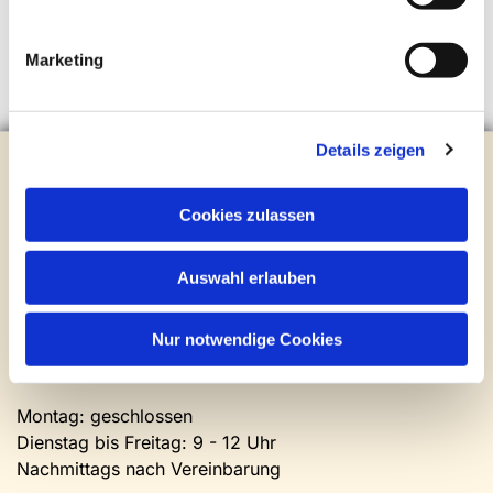
Marketing
Details zeigen
Evangelische Kirchengemeinde Steinhagen
Brockhagener Straße 28 | 33803 Steinhagen
Tel.:
0 52 04 / 36 28
Cookies zulassen
Mail:
gemeindeamt@kirche-steinhagen.de
Newsletter abonnieren
Auswahl erlauben
Kontakt und Öffnungszeiten
Nur notwendige Cookies
Gemeinde- und Friedhofsamt
Montag: geschlossen
Dienstag bis Freitag: 9 - 12 Uhr
Nachmittags nach Vereinbarung