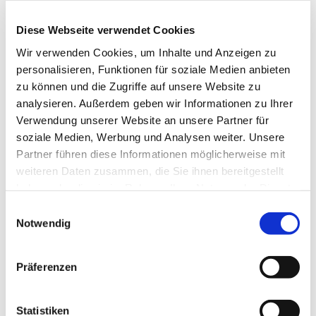
reicht dabei von den großen kirchenmusikalischen
Komponisten wie Bach, Mendelssohn, Schütz,
Diese Webseite verwendet Cookies
Mozart bis hin zu neuen geistlichen Lied und auch
Wir verwenden Cookies, um Inhalte und Anzeigen zu
Gospels. Die Mitglieder gemischten Alters singen
personalisieren, Funktionen für soziale Medien anbieten
bei Konzerten, aber auch in Gottesdiensten und bei
zu können und die Zugriffe auf unsere Website zu
anderen Gemeindeveranstalltungen.
analysieren. Außerdem geben wir Informationen zu Ihrer
Verwendung unserer Website an unsere Partner für
soziale Medien, Werbung und Analysen weiter. Unsere
Partner führen diese Informationen möglicherweise mit
weiteren Daten zusammen, die Sie ihnen bereitgestellt
haben oder die sie im Rahmen Ihrer Nutzung der Dienste
gesammelt haben.
Einwilligungsauswahl
Notwendig
Präferenzen
Statistiken