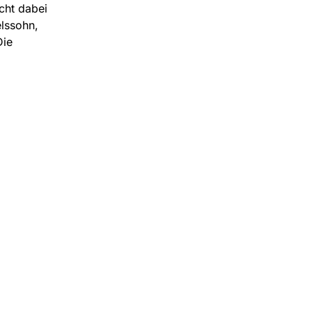
cht dabei
lssohn,
Die