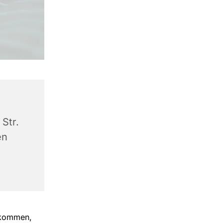
Str.
en
llkommen,