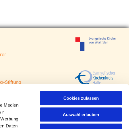
rer
e
g-Stiftung
 Steinhagen
agen
Cookies zulassen
le Medien
ir
Auswahl erlauben
, Werbung
ren Daten