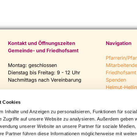
Kontakt und Öffnungszeiten
Navigation
Gemeinde- und Friedhofsamt
Pfarrerin/Pfar
Montag: geschlossen
Mitarbeitend
Dienstag bis Freitag: 9 - 12 Uhr
Friedhofsamt
Nachmittags nach Vereinbarung
Spenden
Helmut-Hellin
Tel:
0 52 04 / 36 28
Jugendkeller
Fax: 0 52 04 / 25 65
CVJM Steinh
t Cookies
Mail:
gemeindeamt@kirche-
 Inhalte und Anzeigen zu personalisieren, Funktionen für sozia
steinhagen.de
e Zugriffe auf unsere Website zu analysieren. Außerdem geben w
rwendung unserer Website an unsere Partner für soziale Medien
re Partner führen diese Informationen möglicherweise mit weite