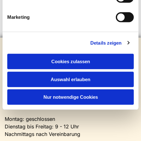
Marketing
Details zeigen
Evangelische Kirchengemeinde Steinhagen
Brockhagener Straße 28 | 33803 Steinhagen
Tel.:
0 52 04 / 36 28
Cookies zulassen
Mail:
gemeindeamt@kirche-steinhagen.de
Newsletter abonnieren
Auswahl erlauben
Kontakt und Öffnungszeiten
Nur notwendige Cookies
Gemeinde- und Friedhofsamt
Montag: geschlossen
Dienstag bis Freitag: 9 - 12 Uhr
Nachmittags nach Vereinbarung