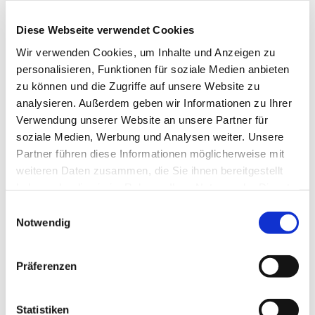
reicht dabei von den großen kirchenmusikalischen
Komponisten wie Bach, Mendelssohn, Schütz,
Diese Webseite verwendet Cookies
Mozart bis hin zu neuen geistlichen Lied und auch
Wir verwenden Cookies, um Inhalte und Anzeigen zu
Gospels. Die Mitglieder gemischten Alters singen
personalisieren, Funktionen für soziale Medien anbieten
bei Konzerten, aber auch in Gottesdiensten und bei
zu können und die Zugriffe auf unsere Website zu
anderen Gemeindeveranstalltungen.
analysieren. Außerdem geben wir Informationen zu Ihrer
Verwendung unserer Website an unsere Partner für
soziale Medien, Werbung und Analysen weiter. Unsere
Partner führen diese Informationen möglicherweise mit
weiteren Daten zusammen, die Sie ihnen bereitgestellt
haben oder die sie im Rahmen Ihrer Nutzung der Dienste
gesammelt haben.
Einwilligungsauswahl
Notwendig
Präferenzen
Statistiken