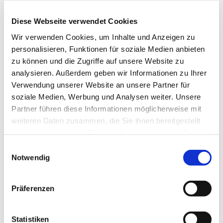
reicht dabei von den großen kirchenmusikalischen
Komponisten wie Bach, Mendelssohn, Schütz,
Diese Webseite verwendet Cookies
Mozart bis hin zu neuen geistlichen Lied und auch
Wir verwenden Cookies, um Inhalte und Anzeigen zu
Gospels. Die Mitglieder gemischten Alters singen
personalisieren, Funktionen für soziale Medien anbieten
bei Konzerten, aber auch in Gottesdiensten und bei
zu können und die Zugriffe auf unsere Website zu
anderen Gemeindeveranstalltungen.
analysieren. Außerdem geben wir Informationen zu Ihrer
Verwendung unserer Website an unsere Partner für
soziale Medien, Werbung und Analysen weiter. Unsere
Partner führen diese Informationen möglicherweise mit
weiteren Daten zusammen, die Sie ihnen bereitgestellt
haben oder die sie im Rahmen Ihrer Nutzung der Dienste
gesammelt haben.
Einwilligungsauswahl
Notwendig
Präferenzen
Statistiken