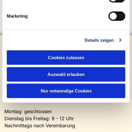
Marketing
Details zeigen
Evangelische Kirchengemeinde Steinhagen
Brockhagener Straße 28 | 33803 Steinhagen
Tel.:
0 52 04 / 36 28
Cookies zulassen
Mail:
gemeindeamt@kirche-steinhagen.de
Newsletter abonnieren
Auswahl erlauben
Kontakt und Öffnungszeiten
Nur notwendige Cookies
Gemeinde- und Friedhofsamt
Montag: geschlossen
Dienstag bis Freitag: 9 - 12 Uhr
Nachmittags nach Vereinbarung