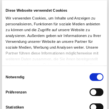
reicht dabei von den großen kirchenmusikalischen
Komponisten wie Bach, Mendelssohn, Schütz,
Diese Webseite verwendet Cookies
Mozart bis hin zu neuen geistlichen Lied und auch
Wir verwenden Cookies, um Inhalte und Anzeigen zu
Gospels. Die Mitglieder gemischten Alters singen
personalisieren, Funktionen für soziale Medien anbieten
bei Konzerten, aber auch in Gottesdiensten und bei
zu können und die Zugriffe auf unsere Website zu
anderen Gemeindeveranstalltungen.
analysieren. Außerdem geben wir Informationen zu Ihrer
Verwendung unserer Website an unsere Partner für
soziale Medien, Werbung und Analysen weiter. Unsere
Partner führen diese Informationen möglicherweise mit
weiteren Daten zusammen, die Sie ihnen bereitgestellt
haben oder die sie im Rahmen Ihrer Nutzung der Dienste
gesammelt haben.
Einwilligungsauswahl
Notwendig
Präferenzen
Statistiken