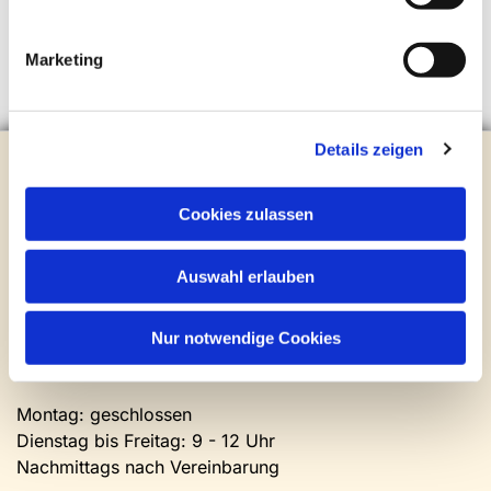
Marketing
Details zeigen
Evangelische Kirchengemeinde Steinhagen
Brockhagener Straße 28 | 33803 Steinhagen
Tel.:
0 52 04 / 36 28
Cookies zulassen
Mail:
gemeindeamt@kirche-steinhagen.de
Newsletter abonnieren
Auswahl erlauben
Kontakt und Öffnungszeiten
Nur notwendige Cookies
Gemeinde- und Friedhofsamt
Montag: geschlossen
Dienstag bis Freitag: 9 - 12 Uhr
Nachmittags nach Vereinbarung