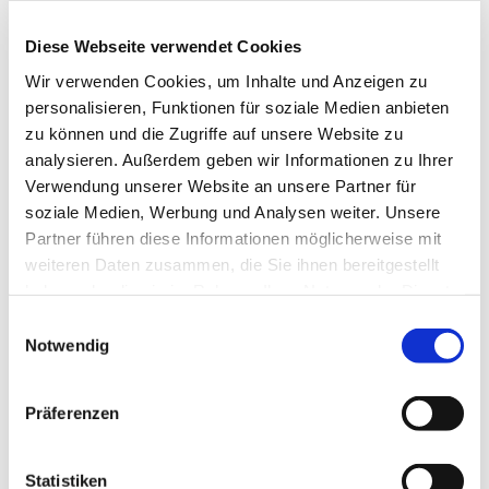
reicht dabei von den großen kirchenmusikalischen
Komponisten wie Bach, Mendelssohn, Schütz,
Diese Webseite verwendet Cookies
Mozart bis hin zu neuen geistlichen Lied und auch
Wir verwenden Cookies, um Inhalte und Anzeigen zu
Gospels. Die Mitglieder gemischten Alters singen
personalisieren, Funktionen für soziale Medien anbieten
bei Konzerten, aber auch in Gottesdiensten und bei
zu können und die Zugriffe auf unsere Website zu
anderen Gemeindeveranstalltungen.
analysieren. Außerdem geben wir Informationen zu Ihrer
Verwendung unserer Website an unsere Partner für
soziale Medien, Werbung und Analysen weiter. Unsere
Partner führen diese Informationen möglicherweise mit
weiteren Daten zusammen, die Sie ihnen bereitgestellt
haben oder die sie im Rahmen Ihrer Nutzung der Dienste
gesammelt haben.
Einwilligungsauswahl
Notwendig
Präferenzen
Statistiken