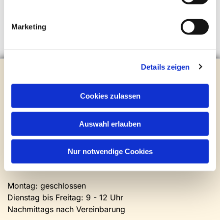
Marketing
Details zeigen
Evangelische Kirchengemeinde Steinhagen
Brockhagener Straße 28 | 33803 Steinhagen
Tel.:
0 52 04 / 36 28
Cookies zulassen
Mail:
gemeindeamt@kirche-steinhagen.de
Newsletter abonnieren
Auswahl erlauben
Kontakt und Öffnungszeiten
Nur notwendige Cookies
Gemeinde- und Friedhofsamt
Montag: geschlossen
Dienstag bis Freitag: 9 - 12 Uhr
Nachmittags nach Vereinbarung