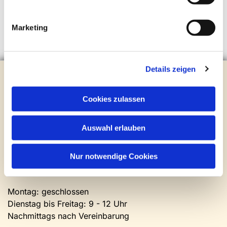
Marketing
Details zeigen
Evangelische Kirchengemeinde Steinhagen
Brockhagener Straße 28 | 33803 Steinhagen
Tel.:
0 52 04 / 36 28
Cookies zulassen
Mail:
gemeindeamt@kirche-steinhagen.de
Newsletter abonnieren
Auswahl erlauben
Kontakt und Öffnungszeiten
Nur notwendige Cookies
Gemeinde- und Friedhofsamt
Montag: geschlossen
Dienstag bis Freitag: 9 - 12 Uhr
Nachmittags nach Vereinbarung