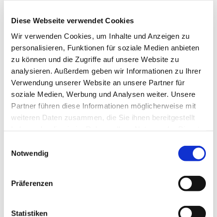
reicht dabei von den großen kirchenmusikalischen
Komponisten wie Bach, Mendelssohn, Schütz,
Diese Webseite verwendet Cookies
Mozart bis hin zu neuen geistlichen Lied und auch
Wir verwenden Cookies, um Inhalte und Anzeigen zu
Gospels. Die Mitglieder gemischten Alters singen
personalisieren, Funktionen für soziale Medien anbieten
bei Konzerten, aber auch in Gottesdiensten und bei
zu können und die Zugriffe auf unsere Website zu
anderen Gemeindeveranstalltungen.
analysieren. Außerdem geben wir Informationen zu Ihrer
Verwendung unserer Website an unsere Partner für
soziale Medien, Werbung und Analysen weiter. Unsere
Partner führen diese Informationen möglicherweise mit
weiteren Daten zusammen, die Sie ihnen bereitgestellt
haben oder die sie im Rahmen Ihrer Nutzung der Dienste
gesammelt haben.
Einwilligungsauswahl
Notwendig
Präferenzen
Statistiken