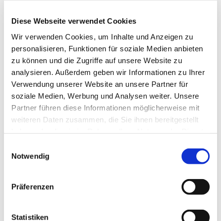
reicht dabei von den großen kirchenmusikalischen
Komponisten wie Bach, Mendelssohn, Schütz,
Diese Webseite verwendet Cookies
Mozart bis hin zu neuen geistlichen Lied und auch
Wir verwenden Cookies, um Inhalte und Anzeigen zu
Gospels. Die Mitglieder gemischten Alters singen
personalisieren, Funktionen für soziale Medien anbieten
bei Konzerten, aber auch in Gottesdiensten und bei
zu können und die Zugriffe auf unsere Website zu
anderen Gemeindeveranstalltungen.
analysieren. Außerdem geben wir Informationen zu Ihrer
Verwendung unserer Website an unsere Partner für
soziale Medien, Werbung und Analysen weiter. Unsere
Partner führen diese Informationen möglicherweise mit
weiteren Daten zusammen, die Sie ihnen bereitgestellt
haben oder die sie im Rahmen Ihrer Nutzung der Dienste
gesammelt haben.
Einwilligungsauswahl
Notwendig
Präferenzen
Statistiken