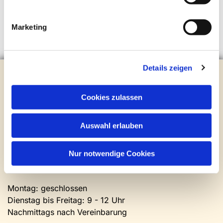
Marketing
Details zeigen
Evangelische Kirchengemeinde Steinhagen
Brockhagener Straße 28 | 33803 Steinhagen
Tel.:
0 52 04 / 36 28
Cookies zulassen
Mail:
gemeindeamt@kirche-steinhagen.de
Newsletter abonnieren
Auswahl erlauben
Kontakt und Öffnungszeiten
Nur notwendige Cookies
Gemeinde- und Friedhofsamt
Montag: geschlossen
Dienstag bis Freitag: 9 - 12 Uhr
Nachmittags nach Vereinbarung