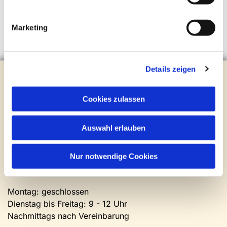
Marketing
Details zeigen
Evangelische Kirchengemeinde Steinhagen
Brockhagener Straße 28 | 33803 Steinhagen
Tel.:
0 52 04 / 36 28
Cookies zulassen
Mail:
gemeindeamt@kirche-steinhagen.de
Newsletter abonnieren
Auswahl erlauben
Kontakt und Öffnungszeiten
Nur notwendige Cookies
Gemeinde- und Friedhofsamt
Montag: geschlossen
Dienstag bis Freitag: 9 - 12 Uhr
Nachmittags nach Vereinbarung