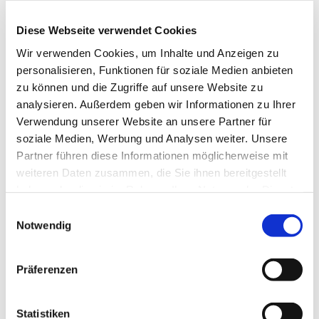
reicht dabei von den großen kirchenmusikalischen
Komponisten wie Bach, Mendelssohn, Schütz,
Diese Webseite verwendet Cookies
Mozart bis hin zu neuen geistlichen Lied und auch
Wir verwenden Cookies, um Inhalte und Anzeigen zu
Gospels. Die Mitglieder gemischten Alters singen
personalisieren, Funktionen für soziale Medien anbieten
bei Konzerten, aber auch in Gottesdiensten und bei
zu können und die Zugriffe auf unsere Website zu
anderen Gemeindeveranstalltungen.
analysieren. Außerdem geben wir Informationen zu Ihrer
Verwendung unserer Website an unsere Partner für
soziale Medien, Werbung und Analysen weiter. Unsere
Partner führen diese Informationen möglicherweise mit
weiteren Daten zusammen, die Sie ihnen bereitgestellt
haben oder die sie im Rahmen Ihrer Nutzung der Dienste
gesammelt haben.
Einwilligungsauswahl
Notwendig
Präferenzen
Statistiken