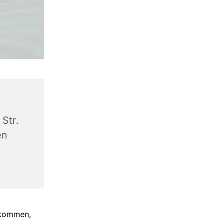
Str.
en
llkommen,