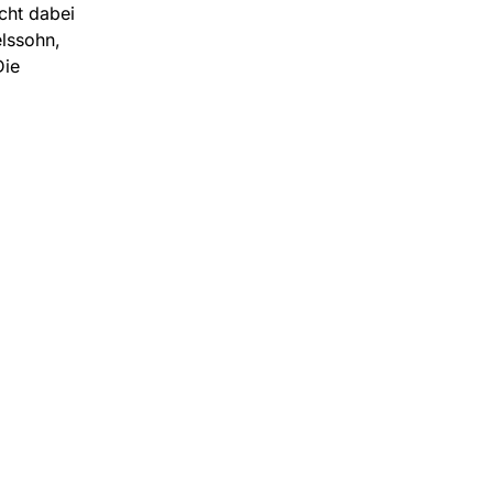
cht dabei
lssohn,
Die