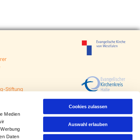
rer
e
g-Stiftung
 Steinhagen
agen
Cookies zulassen
le Medien
ir
Auswahl erlauben
, Werbung
ren Daten