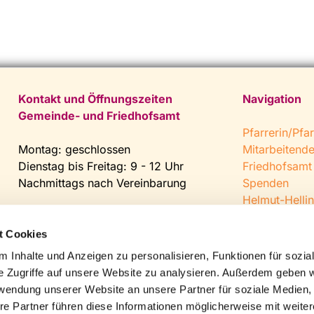
Kontakt und Öffnungszeiten
Navigation
Gemeinde- und Friedhofsamt
Pfarrerin/Pfar
Montag: geschlossen
Mitarbeitend
Dienstag bis Freitag: 9 - 12 Uhr
Friedhofsamt
Nachmittags nach Vereinbarung
Spenden
Helmut-Hellin
Tel:
0 52 04 / 36 28
Jugendkeller
Fax: 0 52 04 / 25 65
CVJM Steinh
t Cookies
Mail:
gemeindeamt@kirche-
 Inhalte und Anzeigen zu personalisieren, Funktionen für sozia
steinhagen.de
e Zugriffe auf unsere Website zu analysieren. Außerdem geben w
rwendung unserer Website an unsere Partner für soziale Medien
re Partner führen diese Informationen möglicherweise mit weite