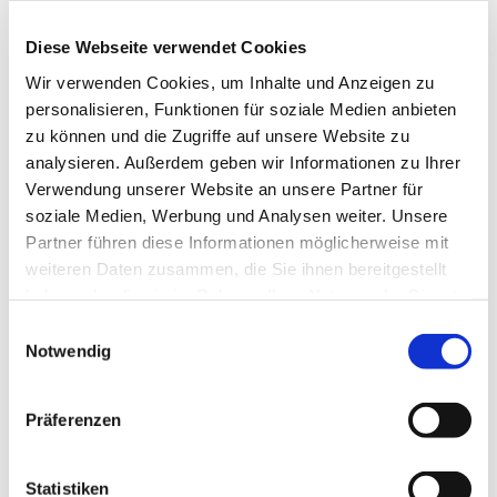
reicht dabei von den großen kirchenmusikalischen
Komponisten wie Bach, Mendelssohn, Schütz,
Diese Webseite verwendet Cookies
Mozart bis hin zu neuen geistlichen Lied und auch
Wir verwenden Cookies, um Inhalte und Anzeigen zu
Gospels. Die Mitglieder gemischten Alters singen
personalisieren, Funktionen für soziale Medien anbieten
bei Konzerten, aber auch in Gottesdiensten und bei
zu können und die Zugriffe auf unsere Website zu
anderen Gemeindeveranstalltungen.
analysieren. Außerdem geben wir Informationen zu Ihrer
Verwendung unserer Website an unsere Partner für
soziale Medien, Werbung und Analysen weiter. Unsere
Partner führen diese Informationen möglicherweise mit
weiteren Daten zusammen, die Sie ihnen bereitgestellt
haben oder die sie im Rahmen Ihrer Nutzung der Dienste
gesammelt haben.
Einwilligungsauswahl
Notwendig
Präferenzen
Statistiken