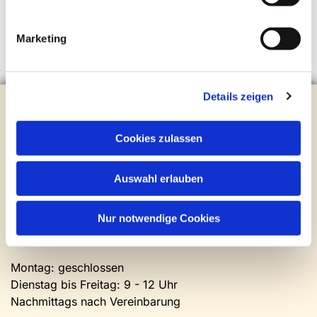
Marketing
Details zeigen
Evangelische Kirchengemeinde Steinhagen
Brockhagener Straße 28 | 33803 Steinhagen
Tel.:
0 52 04 / 36 28
Cookies zulassen
Mail:
gemeindeamt@kirche-steinhagen.de
Newsletter abonnieren
Auswahl erlauben
Kontakt und Öffnungszeiten
Nur notwendige Cookies
Gemeinde- und Friedhofsamt
Montag: geschlossen
Dienstag bis Freitag: 9 - 12 Uhr
Nachmittags nach Vereinbarung