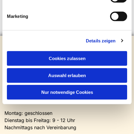
Marketing
Details zeigen
Evangelische Kirchengemeinde Steinhagen
Brockhagener Straße 28 | 33803 Steinhagen
Tel.:
0 52 04 / 36 28
Cookies zulassen
Mail:
gemeindeamt@kirche-steinhagen.de
Newsletter abonnieren
Auswahl erlauben
Kontakt und Öffnungszeiten
Nur notwendige Cookies
Gemeinde- und Friedhofsamt
Montag: geschlossen
Dienstag bis Freitag: 9 - 12 Uhr
Nachmittags nach Vereinbarung