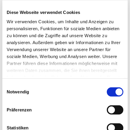
reicht dabei von den großen kirchenmusikalischen
Komponisten wie Bach, Mendelssohn, Schütz,
Diese Webseite verwendet Cookies
Mozart bis hin zu neuen geistlichen Lied und auch
Wir verwenden Cookies, um Inhalte und Anzeigen zu
Gospels. Die Mitglieder gemischten Alters singen
personalisieren, Funktionen für soziale Medien anbieten
bei Konzerten, aber auch in Gottesdiensten und bei
zu können und die Zugriffe auf unsere Website zu
anderen Gemeindeveranstalltungen.
analysieren. Außerdem geben wir Informationen zu Ihrer
Verwendung unserer Website an unsere Partner für
soziale Medien, Werbung und Analysen weiter. Unsere
Partner führen diese Informationen möglicherweise mit
weiteren Daten zusammen, die Sie ihnen bereitgestellt
haben oder die sie im Rahmen Ihrer Nutzung der Dienste
gesammelt haben.
Einwilligungsauswahl
Notwendig
Präferenzen
Statistiken