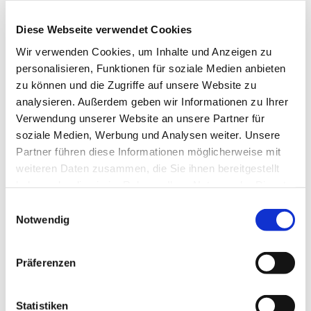
reicht dabei von den großen kirchenmusikalischen
Komponisten wie Bach, Mendelssohn, Schütz,
Diese Webseite verwendet Cookies
Mozart bis hin zu neuen geistlichen Lied und auch
Wir verwenden Cookies, um Inhalte und Anzeigen zu
Gospels. Die Mitglieder gemischten Alters singen
personalisieren, Funktionen für soziale Medien anbieten
bei Konzerten, aber auch in Gottesdiensten und bei
zu können und die Zugriffe auf unsere Website zu
anderen Gemeindeveranstalltungen.
analysieren. Außerdem geben wir Informationen zu Ihrer
Verwendung unserer Website an unsere Partner für
soziale Medien, Werbung und Analysen weiter. Unsere
Partner führen diese Informationen möglicherweise mit
weiteren Daten zusammen, die Sie ihnen bereitgestellt
haben oder die sie im Rahmen Ihrer Nutzung der Dienste
gesammelt haben.
Einwilligungsauswahl
Notwendig
Präferenzen
Statistiken