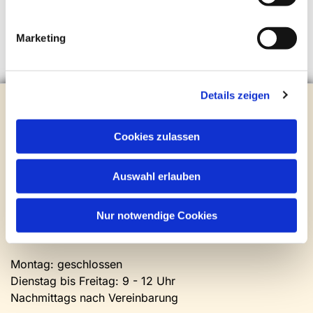
Marketing
Details zeigen
Evangelische Kirchengemeinde Steinhagen
Brockhagener Straße 28 | 33803 Steinhagen
Tel.:
0 52 04 / 36 28
Cookies zulassen
Mail:
gemeindeamt@kirche-steinhagen.de
Newsletter abonnieren
Auswahl erlauben
Kontakt und Öffnungszeiten
Nur notwendige Cookies
Gemeinde- und Friedhofsamt
Montag: geschlossen
Dienstag bis Freitag: 9 - 12 Uhr
Nachmittags nach Vereinbarung