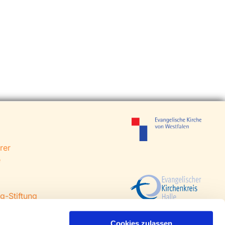
rer
e
g-Stiftung
 Steinhagen
agen
Cookies zulassen