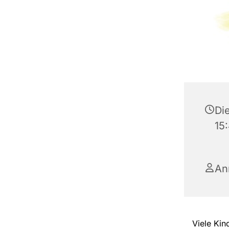
Di
15
An
Viele Kin