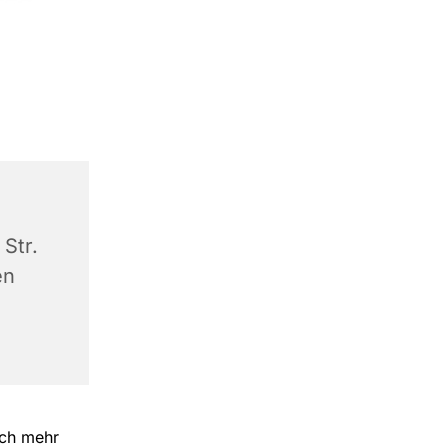
Str.
en
och mehr