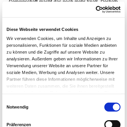
Gemeinschaft macht das noch mehr Spaß. Deshalb
treffen sich die drei Kinderchorgruppen unserer
Gemeinde jede Woche, um das gemeinsam zu tun.
Im Mittelpunkt stehen natürlich verschiedenste
Lieder, die kindgemäß und spielerisch eingeführt
Diese Webseite verwendet Cookies
werden, aber auch die Bewegung kommt nicht zu
Wir verwenden Cookies, um Inhalte und Anzeigen zu
kurz und manchmal erklingen auch Instrumente.
personalisieren, Funktionen für soziale Medien anbieten
zu können und die Zugriffe auf unsere Website zu
An Schultagen
analysieren. Außerdem geben wir Informationen zu Ihrer
Anette Petrick, Tel. 0151 / 72 14 02 57
Verwendung unserer Website an unsere Partner für
Mail:
petrick@kirche-steinhagen.de
soziale Medien, Werbung und Analysen weiter. Unsere
Partner führen diese Informationen möglicherweise mit
weiteren Daten zusammen, die Sie ihnen bereitgestellt
haben oder die sie im Rahmen Ihrer Nutzung der Dienste
gesammelt haben.
Einwilligungsauswahl
Notwendig
Präferenzen