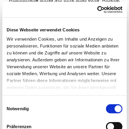
Gemeinschaft macht das noch mehr Spaß. Deshalb
treffen sich die drei Kinderchorgruppen unserer
Gemeinde jede Woche, um das gemeinsam zu tun.
Im Mittelpunkt stehen natürlich verschiedenste
Lieder, die kindgemäß und spielerisch eingeführt
Diese Webseite verwendet Cookies
werden, aber auch die Bewegung kommt nicht zu
Wir verwenden Cookies, um Inhalte und Anzeigen zu
kurz und manchmal erklingen auch Instrumente.
personalisieren, Funktionen für soziale Medien anbieten
zu können und die Zugriffe auf unsere Website zu
An Schultagen
analysieren. Außerdem geben wir Informationen zu Ihrer
Anette Petrick, Tel. 0151 / 72 14 02 57
Verwendung unserer Website an unsere Partner für
Mail:
petrick@kirche-steinhagen.de
soziale Medien, Werbung und Analysen weiter. Unsere
Partner führen diese Informationen möglicherweise mit
weiteren Daten zusammen, die Sie ihnen bereitgestellt
haben oder die sie im Rahmen Ihrer Nutzung der Dienste
gesammelt haben.
Einwilligungsauswahl
Notwendig
Präferenzen