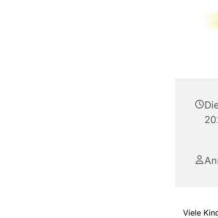
Di
20
An
Viele Kin