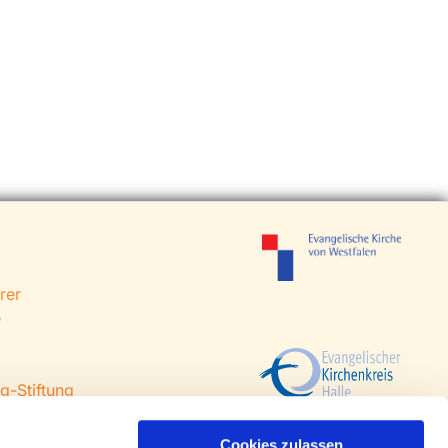
rer
e
g-Stiftung
 Steinhagen
agen
Cookies zulassen