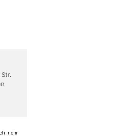
Str.
en
och mehr