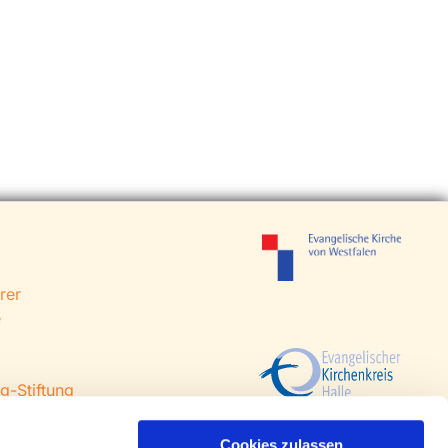
rer
e
g-Stiftung
 Steinhagen
agen
Cookies zulassen