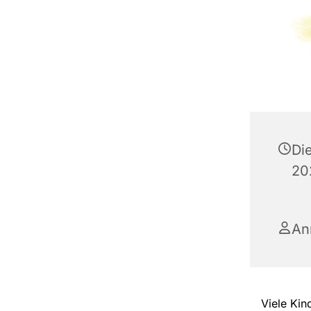
Di
20
An
Viele Kin