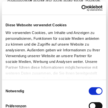
Gemeinschaft macht das noch mehr Spaß. Deshalb
treffen sich die drei Kinderchorgruppen unserer
Gemeinde jede Woche, um das gemeinsam zu tun.
Im Mittelpunkt stehen natürlich verschiedenste
Lieder, die kindgemäß und spielerisch eingeführt
Diese Webseite verwendet Cookies
werden, aber auch die Bewegung kommt nicht zu
Wir verwenden Cookies, um Inhalte und Anzeigen zu
kurz und manchmal erklingen auch Instrumente.
personalisieren, Funktionen für soziale Medien anbieten
zu können und die Zugriffe auf unsere Website zu
An Schultagen
analysieren. Außerdem geben wir Informationen zu Ihrer
Anette Petrick, Tel. 0151 / 72 14 02 57
Verwendung unserer Website an unsere Partner für
Mail:
petrick@kirche-steinhagen.de
soziale Medien, Werbung und Analysen weiter. Unsere
Partner führen diese Informationen möglicherweise mit
weiteren Daten zusammen, die Sie ihnen bereitgestellt
haben oder die sie im Rahmen Ihrer Nutzung der Dienste
gesammelt haben.
Einwilligungsauswahl
Notwendig
Präferenzen