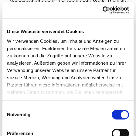
Gemeinschaft macht das noch mehr Spaß. Deshalb
treffen sich die drei Kinderchorgruppen unserer
Gemeinde jede Woche, um das gemeinsam zu tun.
Im Mittelpunkt stehen natürlich verschiedenste
Lieder, die kindgemäß und spielerisch eingeführt
Diese Webseite verwendet Cookies
werden, aber auch die Bewegung kommt nicht zu
Wir verwenden Cookies, um Inhalte und Anzeigen zu
kurz und manchmal erklingen auch Instrumente.
personalisieren, Funktionen für soziale Medien anbieten
zu können und die Zugriffe auf unsere Website zu
An Schultagen
analysieren. Außerdem geben wir Informationen zu Ihrer
Anette Petrick, Tel. 0151 / 72 14 02 57
Verwendung unserer Website an unsere Partner für
Mail:
petrick@kirche-steinhagen.de
soziale Medien, Werbung und Analysen weiter. Unsere
Partner führen diese Informationen möglicherweise mit
weiteren Daten zusammen, die Sie ihnen bereitgestellt
haben oder die sie im Rahmen Ihrer Nutzung der Dienste
gesammelt haben.
Einwilligungsauswahl
Notwendig
Präferenzen