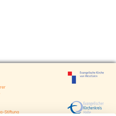
rer
e
g-Stiftung