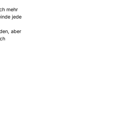
och mehr
inde jede
den, aber
ch