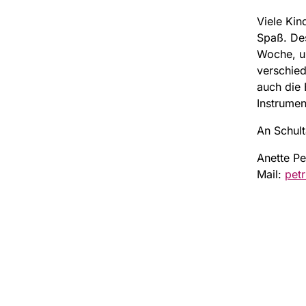
Viele Kin
Spaß. Des
Woche, um
verschied
auch die
Instrumen
An Schul
Anette Pe
Mail:
pet