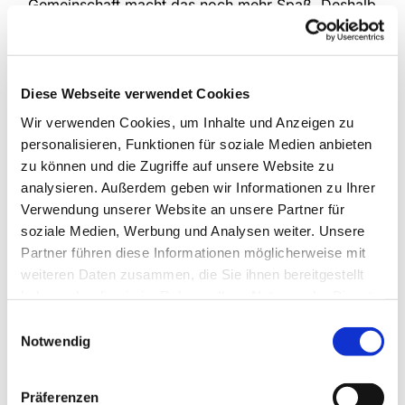
Gemeinschaft macht das noch mehr Spaß. Deshalb
treffen sich die drei Kinderchorgruppen unserer
Gemeinde jede Woche, um das gemeinsam zu tun.
Im Mittelpunkt stehen natürlich verschiedenste
Lieder, die kindgemäß und spielerisch eingeführt
Diese Webseite verwendet Cookies
werden, aber auch die Bewegung kommt nicht zu
Wir verwenden Cookies, um Inhalte und Anzeigen zu
kurz und manchmal erklingen auch Instrumente.
personalisieren, Funktionen für soziale Medien anbieten
zu können und die Zugriffe auf unsere Website zu
An Schultagen
analysieren. Außerdem geben wir Informationen zu Ihrer
Anette Petrick, Tel. 0151 / 72 14 02 57
Verwendung unserer Website an unsere Partner für
Mail:
petrick@kirche-steinhagen.de
soziale Medien, Werbung und Analysen weiter. Unsere
Partner führen diese Informationen möglicherweise mit
weiteren Daten zusammen, die Sie ihnen bereitgestellt
haben oder die sie im Rahmen Ihrer Nutzung der Dienste
gesammelt haben.
Einwilligungsauswahl
Notwendig
Präferenzen