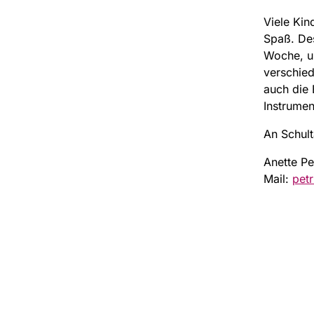
Viele Kin
Spaß. Des
Woche, um
verschied
auch die
Instrumen
An Schul
Anette Pe
Mail:
pet