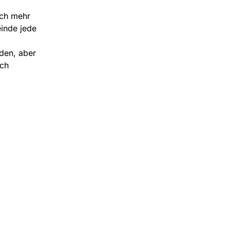
och mehr
inde jede
den, aber
ch