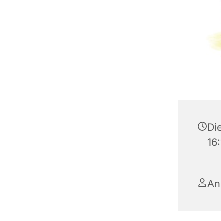
Di
16:
An