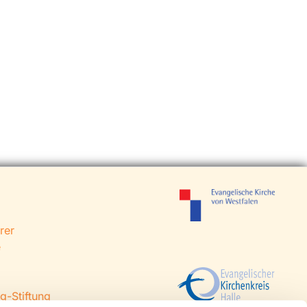
rer
e
g-Stiftung