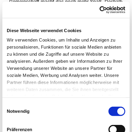
Gemeinschaft macht das noch mehr Spaß. Deshalb
treffen sich die drei Kinderchorgruppen unserer
Gemeinde jede Woche, um das gemeinsam zu tun.
Im Mittelpunkt stehen natürlich verschiedenste
Lieder, die kindgemäß und spielerisch eingeführt
Diese Webseite verwendet Cookies
werden, aber auch die Bewegung kommt nicht zu
Wir verwenden Cookies, um Inhalte und Anzeigen zu
kurz und manchmal erklingen auch Instrumente.
personalisieren, Funktionen für soziale Medien anbieten
zu können und die Zugriffe auf unsere Website zu
An Schultagen
analysieren. Außerdem geben wir Informationen zu Ihrer
Anette Petrick, Tel. 0151 / 72 14 02 57
Verwendung unserer Website an unsere Partner für
Mail:
petrick@kirche-steinhagen.de
soziale Medien, Werbung und Analysen weiter. Unsere
Partner führen diese Informationen möglicherweise mit
weiteren Daten zusammen, die Sie ihnen bereitgestellt
haben oder die sie im Rahmen Ihrer Nutzung der Dienste
gesammelt haben.
Einwilligungsauswahl
Notwendig
Präferenzen