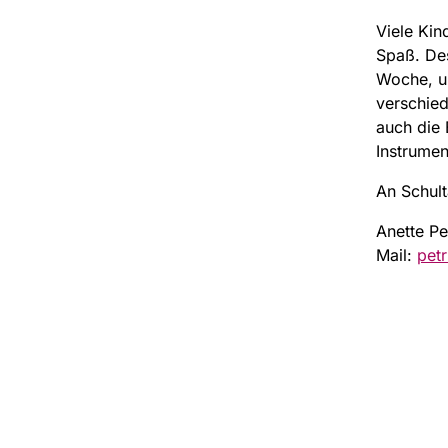
Viele Kin
Spaß. Des
Woche, um
verschied
auch die
Instrumen
An Schul
Anette Pe
Mail:
pet