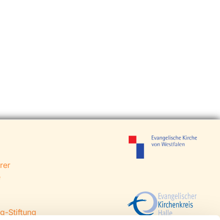
rer
e
g-Stiftung