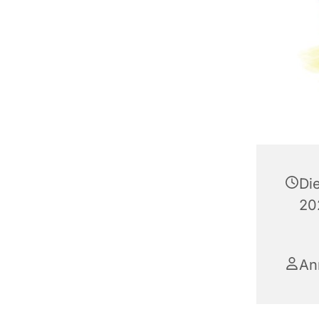
Di
202
An