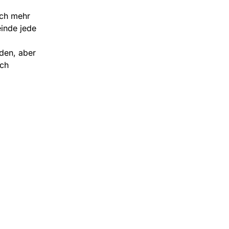
och mehr
inde jede
den, aber
ch