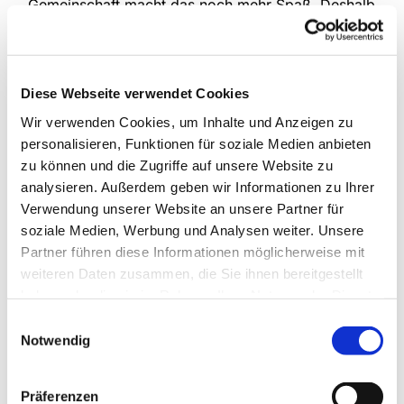
Gemeinschaft macht das noch mehr Spaß. Deshalb
treffen sich die drei Kinderchorgruppen unserer
Gemeinde jede Woche, um das gemeinsam zu tun.
Im Mittelpunkt stehen natürlich verschiedenste
Lieder, die kindgemäß und spielerisch eingeführt
Diese Webseite verwendet Cookies
werden, aber auch die Bewegung kommt nicht zu
Wir verwenden Cookies, um Inhalte und Anzeigen zu
kurz und manchmal erklingen auch Instrumente.
personalisieren, Funktionen für soziale Medien anbieten
zu können und die Zugriffe auf unsere Website zu
An Schultagen
analysieren. Außerdem geben wir Informationen zu Ihrer
Anette Petrick, Tel. 0151 / 72 14 02 57
Verwendung unserer Website an unsere Partner für
Mail:
petrick@kirche-steinhagen.de
soziale Medien, Werbung und Analysen weiter. Unsere
Partner führen diese Informationen möglicherweise mit
weiteren Daten zusammen, die Sie ihnen bereitgestellt
haben oder die sie im Rahmen Ihrer Nutzung der Dienste
gesammelt haben.
Einwilligungsauswahl
Notwendig
Präferenzen