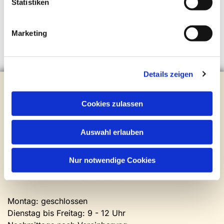
Statistiken
Marketing
Details zeigen
Evangelische Kirchengemeinde Steinhagen
Brockhagener Straße 28 | 33803 Steinhagen
Cookies zulassen
Tel.:
0 52 04 / 36 28
Mail:
gemeindeamt@kirche-steinhagen.de
Auswahl erlauben
Newsletter abonnieren
Nur notwendige Cookies
Kontakt und Öffnungszeiten
Gemeinde- und Friedhofsamt
Montag: geschlossen
Dienstag bis Freitag: 9 - 12 Uhr