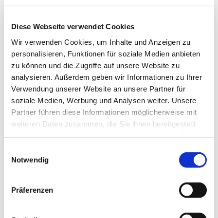
Bei Kaffee und selbstgebackenem Kuchen
zwanglosen klönen, nett quatschen, ...
Diese Webseite verwendet Cookies
Neugierig geworden? Alle sind herzlich
Wir verwenden Cookies, um Inhalte und Anzeigen zu
willkommen.
personalisieren, Funktionen für soziale Medien anbieten
Keine Anmeldung erforderlich. Freiwillige Spende
zu können und die Zugriffe auf unsere Website zu
für das Johannes-Busch-Haus erbeten.
analysieren. Außerdem geben wir Informationen zu Ihrer
Verwendung unserer Website an unsere Partner für
soziale Medien, Werbung und Analysen weiter. Unsere
Partner führen diese Informationen möglicherweise mit
weiteren Daten zusammen, die Sie ihnen bereitgestellt
haben oder die sie im Rahmen Ihrer Nutzung der Dienste
gesammelt haben.
Einwilligungsauswahl
Notwendig
Präferenzen