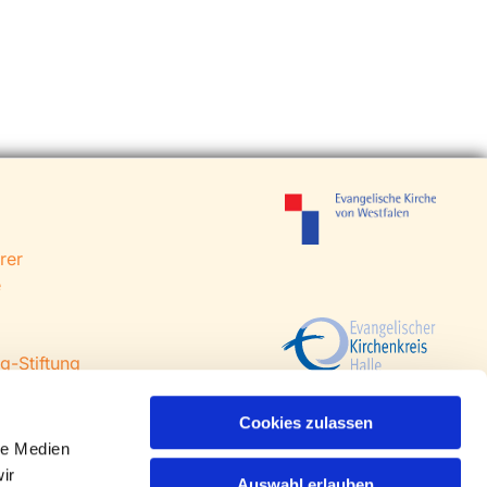
rer
e
g-Stiftung
 Steinhagen
agen
Cookies zulassen
le Medien
ir
Auswahl erlauben