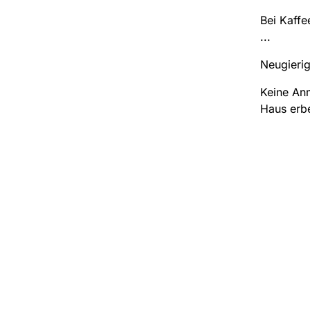
Bei Kaff
...
Neugierig
Keine Anm
Haus erb