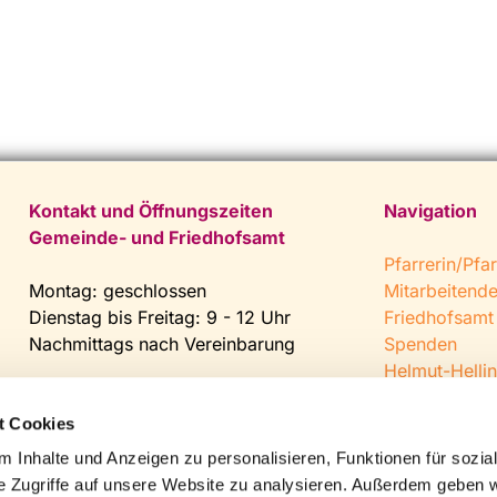
Kontakt und Öffnungszeiten
Navigation
Gemeinde- und Friedhofsamt
Pfarrerin/Pfar
Montag: geschlossen
Mitarbeitend
Dienstag bis Freitag: 9 - 12 Uhr
Friedhofsamt
Nachmittags nach Vereinbarung
Spenden
Helmut-Hellin
Tel:
0 52 04 / 36 28
Jugendkeller
Fax: 0 52 04 / 25 65
CVJM Steinh
t Cookies
Mail:
gemeindeamt@kirche-
 Inhalte und Anzeigen zu personalisieren, Funktionen für sozia
steinhagen.de
e Zugriffe auf unsere Website zu analysieren. Außerdem geben w