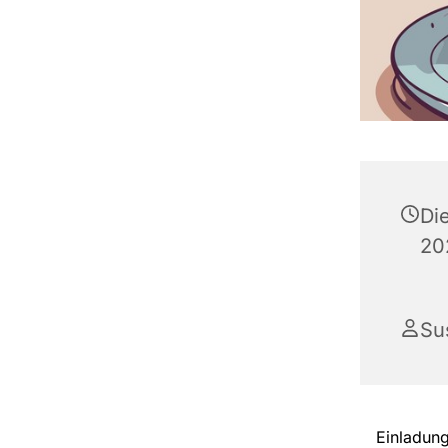
Di
20
Su
Einladun