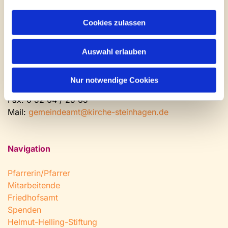
Kontakt und Öffnungszeiten
Gemeinde- und Friedhofsamt
Cookies zulassen
Montag: geschlossen
Dienstag bis Freitag: 9 - 12 Uhr
Auswahl erlauben
Nachmittags nach Vereinbarung
Nur notwendige Cookies
Tel:
0 52 04 / 36 28
Fax: 0 52 04 / 25 65
Mail:
gemeindeamt@kirche-steinhagen.de
Navigation
Pfarrerin/Pfarrer
Mitarbeitende
Friedhofsamt
Spenden
Helmut-Helling-Stiftung