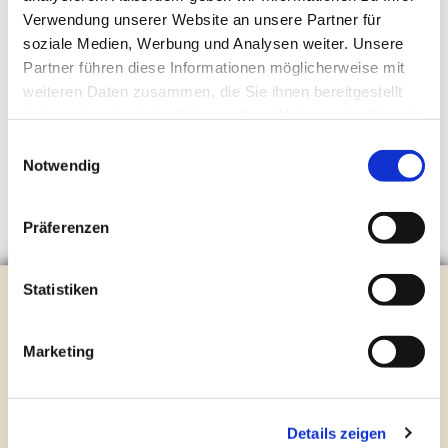
Verwendung unserer Website an unsere Partner für
soziale Medien, Werbung und Analysen weiter. Unsere
Partner führen diese Informationen möglicherweise mit
weiteren Daten zusammen, die Sie ihnen bereitgestellt
haben oder die sie im Rahmen Ihrer Nutzung der Dienste
gesammelt haben.
Einwilligungsauswahl
Notwendig
Präferenzen
Statistiken
Evangelische Kirchengemeinde Steinhagen
Brockhagener Straße 28 | 33803 Steinhagen
Tel.:
0 52 04 / 36 28
Marketing
Mail:
gemeindeamt@kirche-steinhagen.de
Newsletter abonnieren
Details zeigen