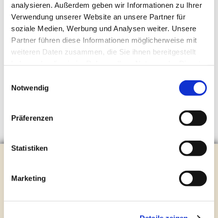
analysieren. Außerdem geben wir Informationen zu Ihrer
Verwendung unserer Website an unsere Partner für
soziale Medien, Werbung und Analysen weiter. Unsere
Partner führen diese Informationen möglicherweise mit
weiteren Daten zusammen, die Sie ihnen bereitgestellt
haben oder die sie im Rahmen Ihrer Nutzung der Dienste
gesammelt haben.
Einwilligungsauswahl
Notwendig
Präferenzen
Statistiken
Evangelische Kirchengemeinde Steinhagen
Brockhagener Straße 28 | 33803 Steinhagen
Marketing
Tel.:
0 52 04 / 36 28
Mail:
gemeindeamt@kirche-steinhagen.de
Newsletter abonnieren
Details zeigen