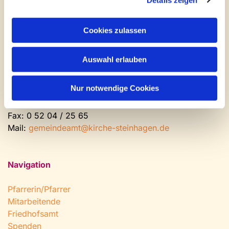
Kontakt und Öffnungszeiten
Gemeinde- und Friedhofsamt
Cookies zulassen
Montag: geschlossen
Auswahl erlauben
Dienstag bis Freitag: 9 - 12 Uhr
Nachmittags nach Vereinbarung
Nur notwendige Cookies
Tel:
0 52 04 / 36 28
Fax: 0 52 04 / 25 65
Mail:
gemeindeamt@kirche-steinhagen.de
Navigation
Pfarrerin/Pfarrer
Mitarbeitende
Friedhofsamt
Spenden