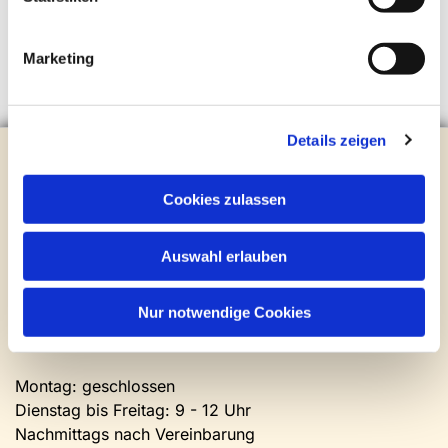
Marketing
Details zeigen
Evangelische Kirchengemeinde Steinhagen
Brockhagener Straße 28 | 33803 Steinhagen
Cookies zulassen
Tel.:
0 52 04 / 36 28
Mail:
gemeindeamt@kirche-steinhagen.de
Newsletter abonnieren
Auswahl erlauben
Nur notwendige Cookies
Kontakt und Öffnungszeiten
Gemeinde- und Friedhofsamt
Montag: geschlossen
Dienstag bis Freitag: 9 - 12 Uhr
Nachmittags nach Vereinbarung