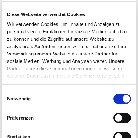
kommen über Gott und die Welt ins Gespräch.
Diese Webseite verwendet Cookies
Dienstags in den geraden Wochen von 16:00 bis
17:30 Uhr
Wir verwenden Cookies, um Inhalte und Anzeigen zu
personalisieren, Funktionen für soziale Medien anbieten
Nähere Auskünfte erteilen gerne Frau Susanne
zu können und die Zugriffe auf unsere Website zu
Hoheisel 0176 / 963 782 68 oder 2476
analysieren. Außerdem geben wir Informationen zu Ihrer
Verwendung unserer Website an unsere Partner für
soziale Medien, Werbung und Analysen weiter. Unsere
Partner führen diese Informationen möglicherweise mit
weiteren Daten zusammen, die Sie ihnen bereitgestellt
haben oder die sie im Rahmen Ihrer Nutzung der Dienste
gesammelt haben.
Einwilligungsauswahl
Notwendig
Präferenzen
Statistiken