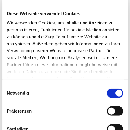
kommen über Gott und die Welt ins Gespräch.
Diese Webseite verwendet Cookies
Dienstags in den geraden Wochen von 16:00 bis
17:30 Uhr
Wir verwenden Cookies, um Inhalte und Anzeigen zu
personalisieren, Funktionen für soziale Medien anbieten
Nähere Auskünfte erteilen gerne Frau Susanne
zu können und die Zugriffe auf unsere Website zu
Hoheisel 0176 / 963 782 68 oder 2476
analysieren. Außerdem geben wir Informationen zu Ihrer
Verwendung unserer Website an unsere Partner für
soziale Medien, Werbung und Analysen weiter. Unsere
Partner führen diese Informationen möglicherweise mit
weiteren Daten zusammen, die Sie ihnen bereitgestellt
haben oder die sie im Rahmen Ihrer Nutzung der Dienste
gesammelt haben.
Einwilligungsauswahl
Notwendig
Präferenzen
Statistiken