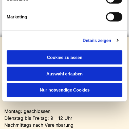
Marketing
Details zeigen
Evangelische Kirchengemeinde Steinhagen
Brockhagener Straße 28 | 33803 Steinhagen
Cookies zulassen
Tel.:
0 52 04 / 36 28
Mail:
gemeindeamt@kirche-steinhagen.de
Newsletter abonnieren
Auswahl erlauben
Nur notwendige Cookies
Kontakt und Öffnungszeiten
Gemeinde- und Friedhofsamt
Montag: geschlossen
Dienstag bis Freitag: 9 - 12 Uhr
Nachmittags nach Vereinbarung