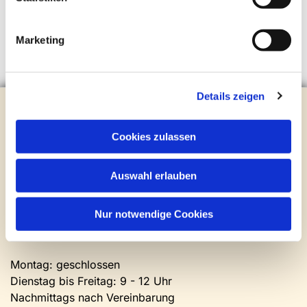
Marketing
Details zeigen
Evangelische Kirchengemeinde Steinhagen
Brockhagener Straße 28 | 33803 Steinhagen
Cookies zulassen
Tel.:
0 52 04 / 36 28
Mail:
gemeindeamt@kirche-steinhagen.de
Newsletter abonnieren
Auswahl erlauben
Nur notwendige Cookies
Kontakt und Öffnungszeiten
Gemeinde- und Friedhofsamt
Montag: geschlossen
Dienstag bis Freitag: 9 - 12 Uhr
Nachmittags nach Vereinbarung