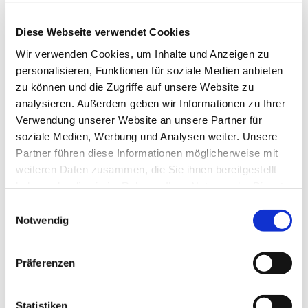
kommen über Gott und die Welt ins Gespräch.
Diese Webseite verwendet Cookies
Dienstags in den geraden Wochen von 16:00 bis
17:30 Uhr
Wir verwenden Cookies, um Inhalte und Anzeigen zu
personalisieren, Funktionen für soziale Medien anbieten
Nähere Auskünfte erteilen gerne Frau Susanne
zu können und die Zugriffe auf unsere Website zu
Hoheisel 0176 / 963 782 68 oder 2476
analysieren. Außerdem geben wir Informationen zu Ihrer
Verwendung unserer Website an unsere Partner für
soziale Medien, Werbung und Analysen weiter. Unsere
Partner führen diese Informationen möglicherweise mit
weiteren Daten zusammen, die Sie ihnen bereitgestellt
haben oder die sie im Rahmen Ihrer Nutzung der Dienste
gesammelt haben.
Einwilligungsauswahl
Notwendig
Präferenzen
Statistiken