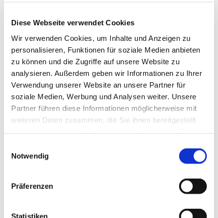
kommen über Gott und die Welt ins Gespräch.
Diese Webseite verwendet Cookies
Dienstags in den geraden Wochen von 16:00 bis
17:30 Uhr
Wir verwenden Cookies, um Inhalte und Anzeigen zu
personalisieren, Funktionen für soziale Medien anbieten
Nähere Auskünfte erteilen gerne Frau Susanne
zu können und die Zugriffe auf unsere Website zu
Hoheisel 0176 / 963 782 68 oder 2476
analysieren. Außerdem geben wir Informationen zu Ihrer
Verwendung unserer Website an unsere Partner für
soziale Medien, Werbung und Analysen weiter. Unsere
Partner führen diese Informationen möglicherweise mit
weiteren Daten zusammen, die Sie ihnen bereitgestellt
haben oder die sie im Rahmen Ihrer Nutzung der Dienste
gesammelt haben.
Einwilligungsauswahl
Notwendig
Präferenzen
Statistiken