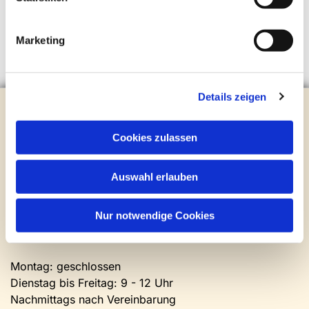
Marketing
Details zeigen
Evangelische Kirchengemeinde Steinhagen
Brockhagener Straße 28 | 33803 Steinhagen
Cookies zulassen
Tel.:
0 52 04 / 36 28
Mail:
gemeindeamt@kirche-steinhagen.de
Newsletter abonnieren
Auswahl erlauben
Nur notwendige Cookies
Kontakt und Öffnungszeiten
Gemeinde- und Friedhofsamt
Montag: geschlossen
Dienstag bis Freitag: 9 - 12 Uhr
Nachmittags nach Vereinbarung