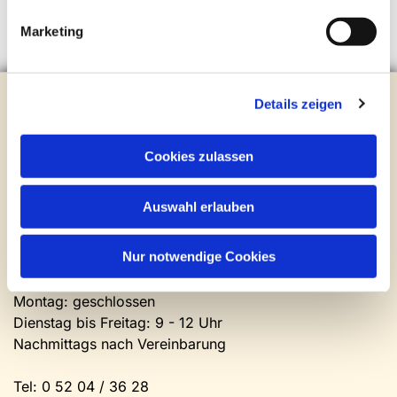
Marketing
Evangelische Kirchengemeinde Steinhagen
Details zeigen
Brockhagener Straße 28 | 33803 Steinhagen
Tel.:
0 52 04 / 36 28
Cookies zulassen
Mail:
gemeindeamt@kirche-steinhagen.de
Newsletter abonnieren
Auswahl erlauben
Kontakt und Öffnungszeiten
Nur notwendige Cookies
Gemeinde- und Friedhofsamt
Montag: geschlossen
Dienstag bis Freitag: 9 - 12 Uhr
Nachmittags nach Vereinbarung
Tel:
0 52 04 / 36 28