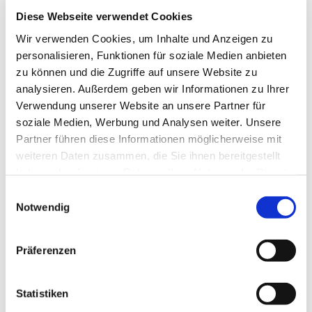
Biografien... Lieblingsbücher können gerne
Diese Webseite verwendet Cookies
mitgebracht werden.
Wir verwenden Cookies, um Inhalte und Anzeigen zu
Kontakt:
personalisieren, Funktionen für soziale Medien anbieten
Frau Anelika Bohnenkamp, Tel. 05204 / 8 70 10 77
zu können und die Zugriffe auf unsere Website zu
analysieren. Außerdem geben wir Informationen zu Ihrer
Verwendung unserer Website an unsere Partner für
soziale Medien, Werbung und Analysen weiter. Unsere
Partner führen diese Informationen möglicherweise mit
weiteren Daten zusammen, die Sie ihnen bereitgestellt
haben oder die sie im Rahmen Ihrer Nutzung der Dienste
gesammelt haben.
Einwilligungsauswahl
Notwendig
Präferenzen
Statistiken