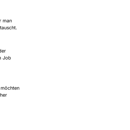
er man
tauscht.
der
m Job
d möchten
cher