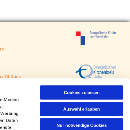
rer
e
g-Stiftung
 Steinhagen
agen
Cookies zulassen
le Medien
ir
Auswahl erlauben
, Werbung
ren Daten
Nur notwendige Cookies
ienste