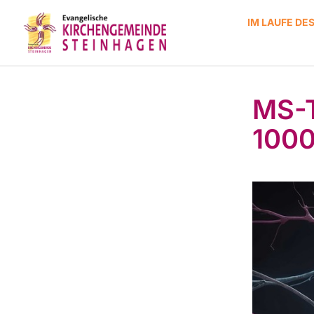
IM LAUFE DE
MS-T
1000