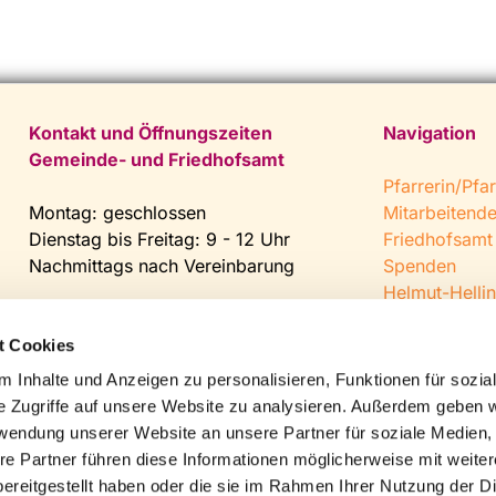
Kontakt und Öffnungszeiten
Navigation
Gemeinde- und Friedhofsamt
Pfarrerin/Pfar
Montag: geschlossen
Mitarbeitend
Dienstag bis Freitag: 9 - 12 Uhr
Friedhofsamt
Nachmittags nach Vereinbarung
Spenden
Helmut-Hellin
Tel:
0 52 04 / 36 28
Jugendkeller
Fax: 0 52 04 / 25 65
CVJM Steinh
t Cookies
Mail:
gemeindeamt@kirche-
 Inhalte und Anzeigen zu personalisieren, Funktionen für sozia
steinhagen.de
e Zugriffe auf unsere Website zu analysieren. Außerdem geben w
rwendung unserer Website an unsere Partner für soziale Medien
re Partner führen diese Informationen möglicherweise mit weite
ereitgestellt haben oder die sie im Rahmen Ihrer Nutzung der D