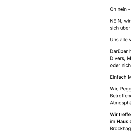
Oh nein -
NEIN, wir
sich über
Uns alle 
Darüber h
Divers, M
oder nich
Einfach 
Wir, Peg
Betroffen
Atmosphä
Wir treff
im
Haus 
Brockhage