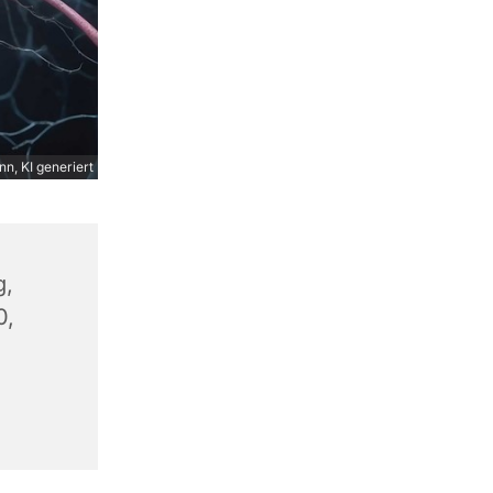
n, KI generiert
g,
0,