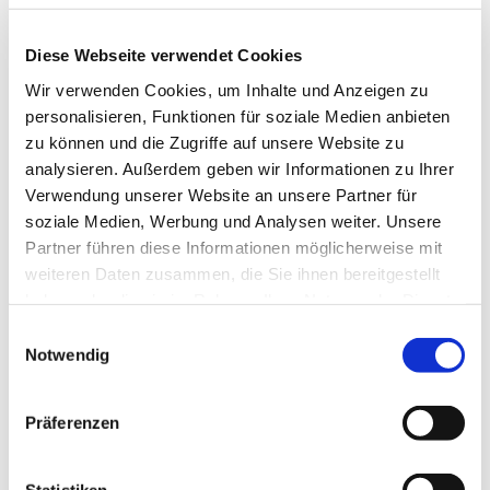
Muskulatur. Für jedes Alter und unabhängig von
Ihrer sportlichen Fitness geeignet. Wir starten am
Diese Webseite verwendet Cookies
Haus der Begegnung.
Wir verwenden Cookies, um Inhalte und Anzeigen zu
Eine Anmeldung ist nicht erforderlich.
personalisieren, Funktionen für soziale Medien anbieten
zu können und die Zugriffe auf unsere Website zu
Frau Marion Dawidowski, Tel.: 0151 / 72 14 02 61
analysieren. Außerdem geben wir Informationen zu Ihrer
Mail:
marion.dawidowski@kirche-steinhagen.de
Verwendung unserer Website an unsere Partner für
soziale Medien, Werbung und Analysen weiter. Unsere
Partner führen diese Informationen möglicherweise mit
weiteren Daten zusammen, die Sie ihnen bereitgestellt
haben oder die sie im Rahmen Ihrer Nutzung der Dienste
gesammelt haben.
Einwilligungsauswahl
Notwendig
Präferenzen