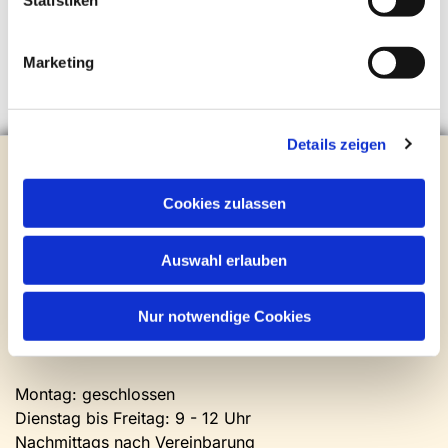
Statistiken
Marketing
Details zeigen
Evangelische Kirchengemeinde Steinhagen
Brockhagener Straße 28 | 33803 Steinhagen
Cookies zulassen
Tel.:
0 52 04 / 36 28
Mail:
gemeindeamt@kirche-steinhagen.de
Newsletter abonnieren
Auswahl erlauben
Nur notwendige Cookies
Kontakt und Öffnungszeiten
Gemeinde- und Friedhofsamt
Montag: geschlossen
Dienstag bis Freitag: 9 - 12 Uhr
Nachmittags nach Vereinbarung