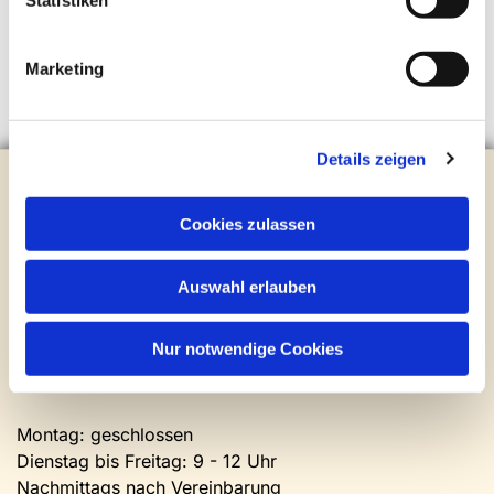
Statistiken
Marketing
Details zeigen
Evangelische Kirchengemeinde Steinhagen
Brockhagener Straße 28 | 33803 Steinhagen
Cookies zulassen
Tel.:
0 52 04 / 36 28
Mail:
gemeindeamt@kirche-steinhagen.de
Newsletter abonnieren
Auswahl erlauben
Nur notwendige Cookies
Kontakt und Öffnungszeiten
Gemeinde- und Friedhofsamt
Montag: geschlossen
Dienstag bis Freitag: 9 - 12 Uhr
Nachmittags nach Vereinbarung