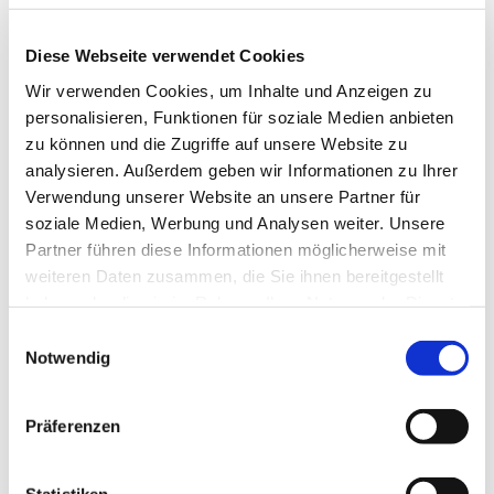
Muskulatur. Für jedes Alter und unabhängig von
Ihrer sportlichen Fitness geeignet. Wir starten am
Diese Webseite verwendet Cookies
Haus der Begegnung.
Wir verwenden Cookies, um Inhalte und Anzeigen zu
Eine Anmeldung ist nicht erforderlich.
personalisieren, Funktionen für soziale Medien anbieten
zu können und die Zugriffe auf unsere Website zu
Frau Marion Dawidowski, Tel.: 0151 / 72 14 02 61
analysieren. Außerdem geben wir Informationen zu Ihrer
Mail:
marion.dawidowski@kirche-steinhagen.de
Verwendung unserer Website an unsere Partner für
soziale Medien, Werbung und Analysen weiter. Unsere
Partner führen diese Informationen möglicherweise mit
weiteren Daten zusammen, die Sie ihnen bereitgestellt
haben oder die sie im Rahmen Ihrer Nutzung der Dienste
gesammelt haben.
Einwilligungsauswahl
Notwendig
Präferenzen