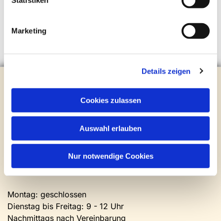
Statistiken
Marketing
Details zeigen
Evangelische Kirchengemeinde Steinhagen
Brockhagener Straße 28 | 33803 Steinhagen
Cookies zulassen
Tel.:
0 52 04 / 36 28
Mail:
gemeindeamt@kirche-steinhagen.de
Newsletter abonnieren
Auswahl erlauben
Nur notwendige Cookies
Kontakt und Öffnungszeiten
Gemeinde- und Friedhofsamt
Montag: geschlossen
Dienstag bis Freitag: 9 - 12 Uhr
Nachmittags nach Vereinbarung