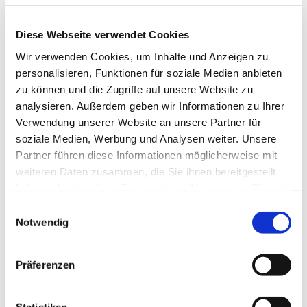
Muskulatur. Für jedes Alter und unabhängig von
Ihrer sportlichen Fitness geeignet. Wir starten am
Diese Webseite verwendet Cookies
Haus der Begegnung.
Wir verwenden Cookies, um Inhalte und Anzeigen zu
Eine Anmeldung ist nicht erforderlich.
personalisieren, Funktionen für soziale Medien anbieten
zu können und die Zugriffe auf unsere Website zu
Frau Marion Dawidowski, Tel.: 0151 / 72 14 02 61
analysieren. Außerdem geben wir Informationen zu Ihrer
Mail:
marion.dawidowski@kirche-steinhagen.de
Verwendung unserer Website an unsere Partner für
soziale Medien, Werbung und Analysen weiter. Unsere
Partner führen diese Informationen möglicherweise mit
weiteren Daten zusammen, die Sie ihnen bereitgestellt
haben oder die sie im Rahmen Ihrer Nutzung der Dienste
gesammelt haben.
Einwilligungsauswahl
Notwendig
Präferenzen