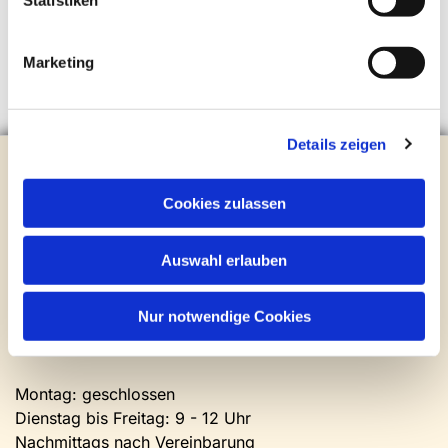
Statistiken
Marketing
Details zeigen
Evangelische Kirchengemeinde Steinhagen
Brockhagener Straße 28 | 33803 Steinhagen
Cookies zulassen
Tel.:
0 52 04 / 36 28
Mail:
gemeindeamt@kirche-steinhagen.de
Newsletter abonnieren
Auswahl erlauben
Nur notwendige Cookies
Kontakt und Öffnungszeiten
Gemeinde- und Friedhofsamt
Montag: geschlossen
Dienstag bis Freitag: 9 - 12 Uhr
Nachmittags nach Vereinbarung