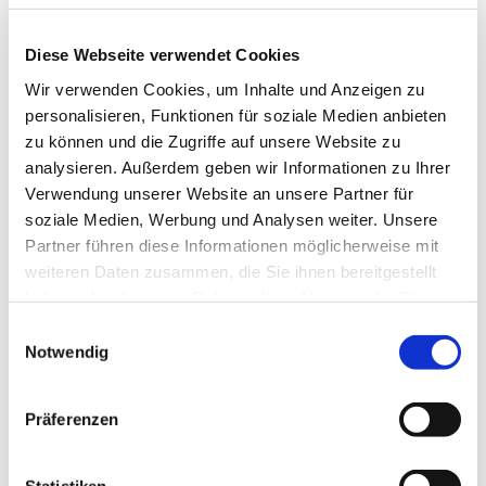
Muskulatur. Für jedes Alter und unabhängig von
Ihrer sportlichen Fitness geeignet. Wir starten am
Diese Webseite verwendet Cookies
Haus der Begegnung.
Wir verwenden Cookies, um Inhalte und Anzeigen zu
Eine Anmeldung ist nicht erforderlich.
personalisieren, Funktionen für soziale Medien anbieten
zu können und die Zugriffe auf unsere Website zu
Frau Marion Dawidowski, Tel.: 0151 / 72 14 02 61
analysieren. Außerdem geben wir Informationen zu Ihrer
Mail:
marion.dawidowski@kirche-steinhagen.de
Verwendung unserer Website an unsere Partner für
soziale Medien, Werbung und Analysen weiter. Unsere
Partner führen diese Informationen möglicherweise mit
weiteren Daten zusammen, die Sie ihnen bereitgestellt
haben oder die sie im Rahmen Ihrer Nutzung der Dienste
gesammelt haben.
Einwilligungsauswahl
Notwendig
Präferenzen