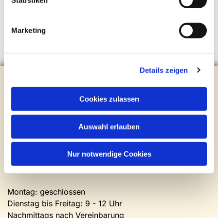
Statistiken
Marketing
Details zeigen
Evangelische Kirchengemeinde Steinhagen
Brockhagener Straße 28 | 33803 Steinhagen
Cookies zulassen
Tel.:
0 52 04 / 36 28
Mail:
gemeindeamt@kirche-steinhagen.de
Newsletter abonnieren
Auswahl erlauben
Nur notwendige Cookies
Kontakt und Öffnungszeiten
Gemeinde- und Friedhofsamt
Montag: geschlossen
Dienstag bis Freitag: 9 - 12 Uhr
Nachmittags nach Vereinbarung