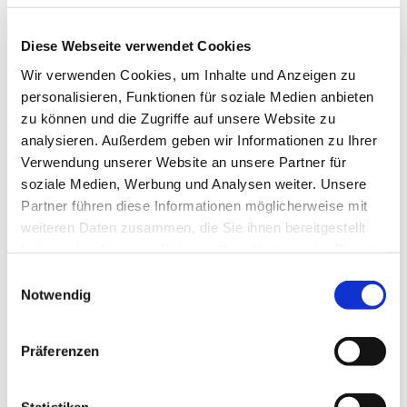
Muskulatur. Für jedes Alter und unabhängig von
Ihrer sportlichen Fitness geeignet. Wir starten am
Diese Webseite verwendet Cookies
Haus der Begegnung.
Wir verwenden Cookies, um Inhalte und Anzeigen zu
Eine Anmeldung ist nicht erforderlich.
personalisieren, Funktionen für soziale Medien anbieten
zu können und die Zugriffe auf unsere Website zu
Frau Marion Dawidowski, Tel.: 0151 / 72 14 02 61
analysieren. Außerdem geben wir Informationen zu Ihrer
Mail:
marion.dawidowski@kirche-steinhagen.de
Verwendung unserer Website an unsere Partner für
soziale Medien, Werbung und Analysen weiter. Unsere
Partner führen diese Informationen möglicherweise mit
weiteren Daten zusammen, die Sie ihnen bereitgestellt
haben oder die sie im Rahmen Ihrer Nutzung der Dienste
gesammelt haben.
Einwilligungsauswahl
Notwendig
Präferenzen