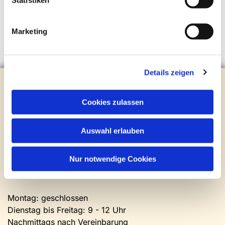
Statistiken
Marketing
Details zeigen
Evangelische Kirchengemeinde Steinhagen
Brockhagener Straße 28 | 33803 Steinhagen
Cookies zulassen
Tel.:
0 52 04 / 36 28
Mail:
gemeindeamt@kirche-steinhagen.de
Newsletter abonnieren
Auswahl erlauben
Nur notwendige Cookies
Kontakt und Öffnungszeiten
Gemeinde- und Friedhofsamt
Montag: geschlossen
Dienstag bis Freitag: 9 - 12 Uhr
Nachmittags nach Vereinbarung