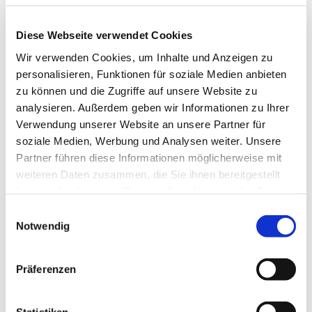
Muskulatur. Für jedes Alter und unabhängig von
Ihrer sportlichen Fitness geeignet. Wir starten am
Diese Webseite verwendet Cookies
Haus der Begegnung.
Wir verwenden Cookies, um Inhalte und Anzeigen zu
Eine Anmeldung ist nicht erforderlich.
personalisieren, Funktionen für soziale Medien anbieten
zu können und die Zugriffe auf unsere Website zu
Frau Marion Dawidowski, Tel.: 0151 / 72 14 02 61
analysieren. Außerdem geben wir Informationen zu Ihrer
Mail:
marion.dawidowski@kirche-steinhagen.de
Verwendung unserer Website an unsere Partner für
soziale Medien, Werbung und Analysen weiter. Unsere
Partner führen diese Informationen möglicherweise mit
weiteren Daten zusammen, die Sie ihnen bereitgestellt
haben oder die sie im Rahmen Ihrer Nutzung der Dienste
gesammelt haben.
Einwilligungsauswahl
Notwendig
Präferenzen