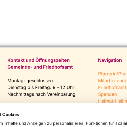
Kontakt und Öffnungszeiten
Navigation
Gemeinde- und Friedhofsamt
Pfarrerin/Pfar
Montag: geschlossen
Mitarbeitend
Dienstag bis Freitag: 9 - 12 Uhr
Friedhofsamt
Nachmittags nach Vereinbarung
Spenden
Helmut-Hellin
Tel:
0 52 04 / 36 28
Jugendkeller
Fax: 0 52 04 / 25 65
CVJM Steinh
t Cookies
Mail:
gemeindeamt@kirche-
 Inhalte und Anzeigen zu personalisieren, Funktionen für sozia