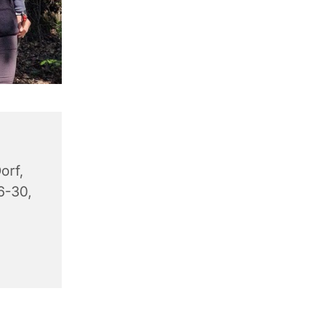
orf,
6-30,