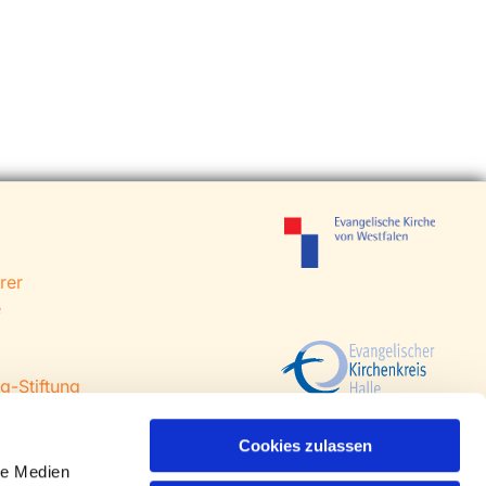
rer
e
g-Stiftung
 Steinhagen
agen
Cookies zulassen
le Medien